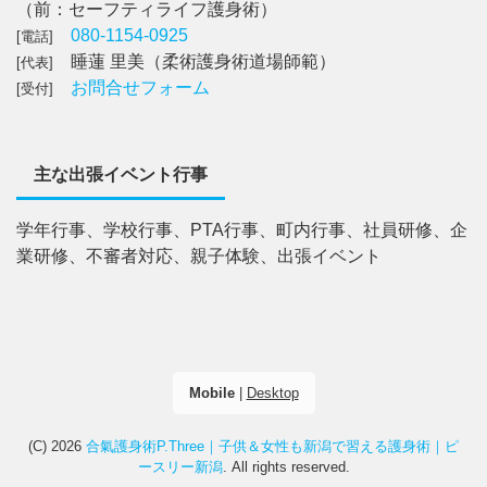
（前：セーフティライフ護身術）
080-1154-0925
[電話]
睡蓮 里美（柔術護身術道場師範）
[代表]
お問合せフォーム
[受付]
主な出張イベント行事
学年行事、学校行事、PTA行事、町内行事、社員研修、企
業研修、不審者対応、親子体験、出張イベント
Mobile
|
Desktop
(C) 2026
合氣護身術P.Three｜子供＆女性も新潟で習える護身術｜ピ
ースリー新潟
. All rights reserved.