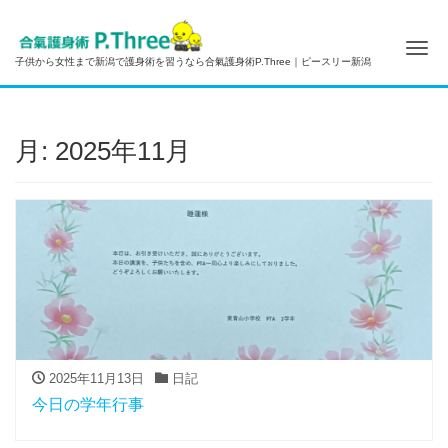
Me
子供から女性まで新潟で護身術を習うなら合氣護身術P.Three｜ピースリー新潟
月:
2025年11月
2025年11月13日
日記
今日の学年行事